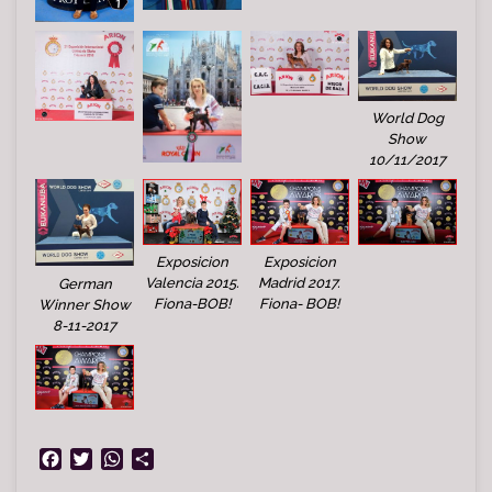
World Dog
Show
10/11/2017
Exposicion
Exposicion
Valencia 2015.
Madrid 2017.
German
Fiona-BOB!
Fiona- BOB!
Winner Show
8-11-2017
F
T
W
C
a
w
h
o