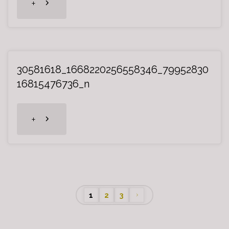
"20190703_100415"
+
30581618_1668220256558346_79952830
16815476736_n
"30581618_1668220256558346_7995283
+
1
2
3
Navegación