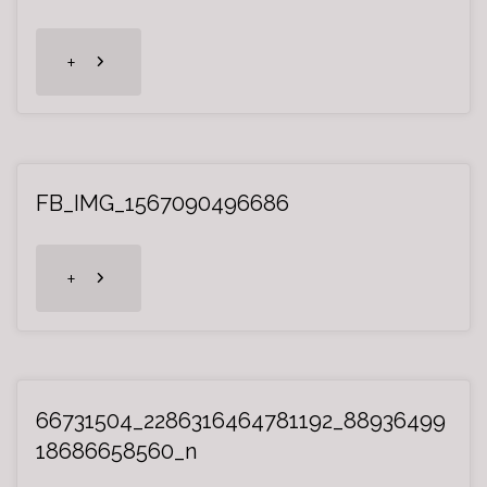
"linda0-
+
a"
FB_IMG_1567090496686
"FB_IMG_1567090496686"
+
66731504_2286316464781192_88936499
18686658560_n