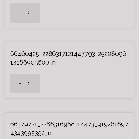
"66505621_2286317164781122_36580696
+
66460425_2286317121447793_25208096
14186905600_n
"66460425_2286317121447793_25208096
+
66379721_2286316988114473_919261697
4343995392_n