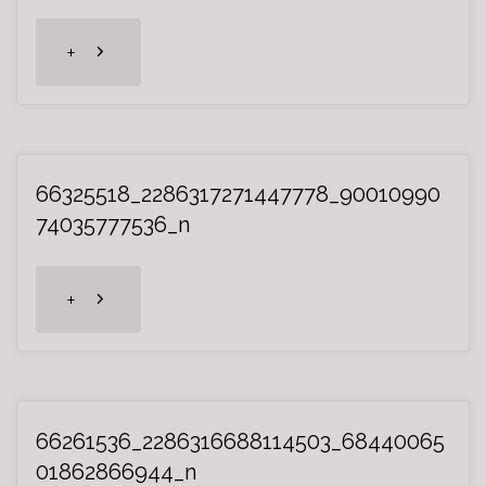
"66379721_2286316988114473_91926169
+
66325518_2286317271447778_90010990
74035777536_n
"66325518_2286317271447778_90010990
+
66261536_2286316688114503_68440065
01862866944_n