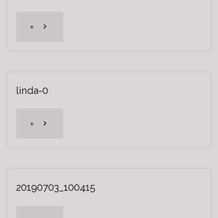
"66261536_2286316688114503_6844006
+
linda-0
"linda-
+
0"
20190703_100415