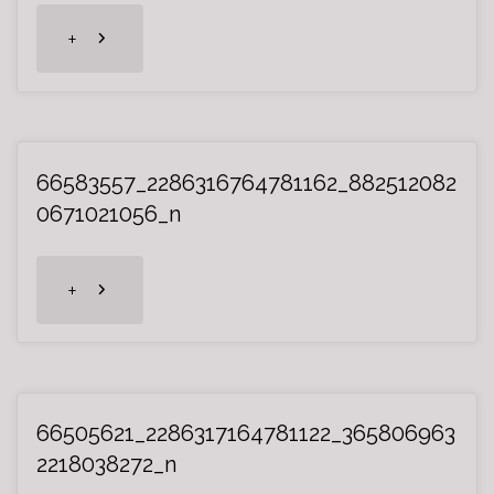
"66731504_2286316464781192_8893649
+
66583557_2286316764781162_882512082
0671021056_n
"66583557_2286316764781162_88251208
+
66505621_2286317164781122_365806963
2218038272_n