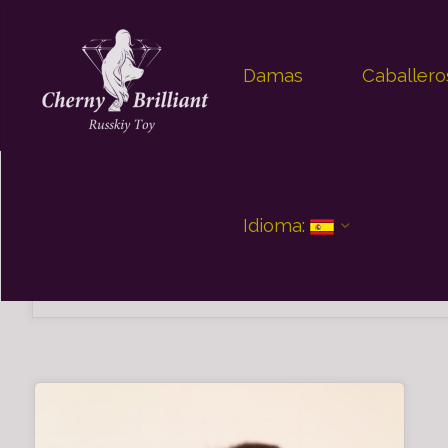
Saltar
Damas
Caballero
al
contenido
Idioma:
Categoría:
Camada I