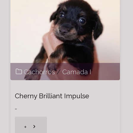
Cachorros
/
Camada I
Cherny Brilliant Impulse
…
"Cherny
+