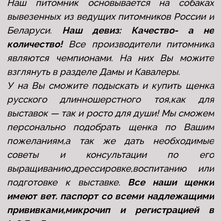
Наш питомник основывается на собаках
вывезенных из ведущих питомников России и
Беларуси.
Наш девиз: Качество- а не
количество!
Все производители питомника
являются чемпионами. На них Вы можите
взглянуть в разделе Дамы и Кавалеры.
У на Вы сможите подыскать и купить щенка
русского длинношерстного тоя,как для
выставок — так и росто для души! Мы сможем
персонально подобрать щенка по Вашим
пожеланиям,а так же дать необходимые
советы и консультации по его
выращиванию,дрессировке,
воспитанию или
подготовке к выставке.
Все наши щенки
имеют вет. паспорт со всеми надлежащими
прививками,микрочип и регистрацией в