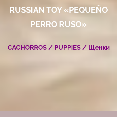
RUSSIAN TOY «PEQUEÑO
PERRO RUSO»
CACHORROS / PUPPIES / Щенки