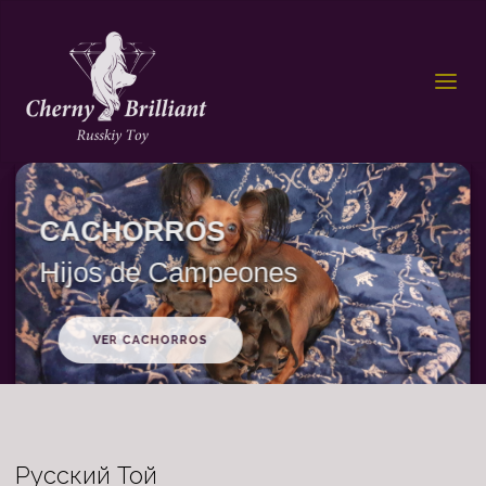
CACHORROS
Hijos de Campeones
VER CACHORROS
Русский Той