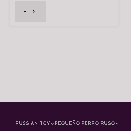
"German
+
Winner
Show
8-
11-
2017"
RUSSIAN TOY «PEQUEÑO PERRO RUSO»