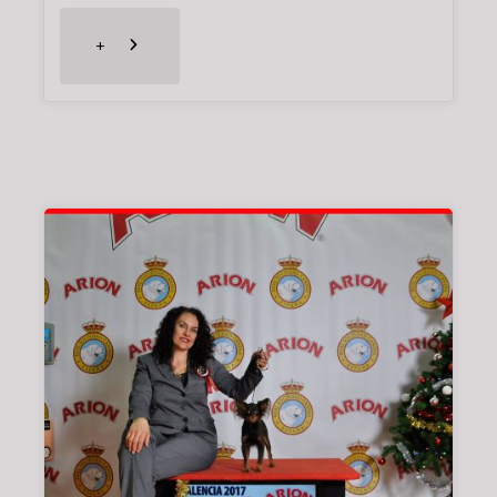
"EXPOSICIÓN
+
NACIONAL
DE
PERPIGNAN
(FRANCIA)
??
27/01/2018"