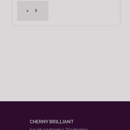
"Exposicion
+
Internacional
de
Valls
2017"
CHERNY BRILLIANT
Iya Hvazdzenka Diachenko