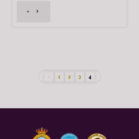
"World
+
Dog
Show
10/11/2017"
1
2
3
4
Navegación
de
entradas