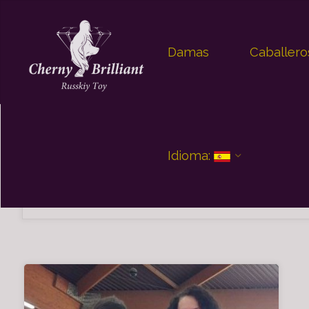
Saltar
Damas
Caballero
al
contenido
Idioma:
Categoría:
Noticias