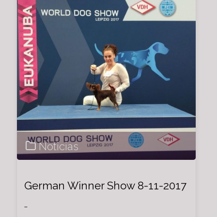
CANINA
DE
BARCELONA.
MARTORELL
Noticias
21/01/2018."
German Winner Show 8-11-2017
…