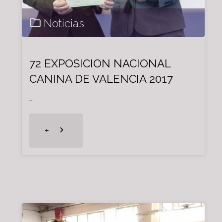
Noticias
MARTORELL
20/01/2018"
72 EXPOSICION NACIONAL
CANINA DE VALENCIA 2017
…
"72
+
EXPOSICION
NACIONAL