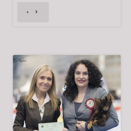
"XXIII
+
EXPOSICIÓN
NACIONAL
CANINA
ÁREA
DE
CATALUÑA.