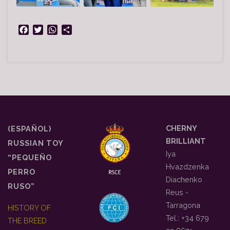
Facebook
Twitter
WhatsApp
Share
CHERNY
(ESPAÑOL)
BRILLIANT
RUSSIAN TOY
Iya
“PEQUEÑO
Hvazdzenka
PERRO
Diachenko
RUSO”
Reus -
Tarragona
HISTORY OF
Tel.: +34 679
THE BREED