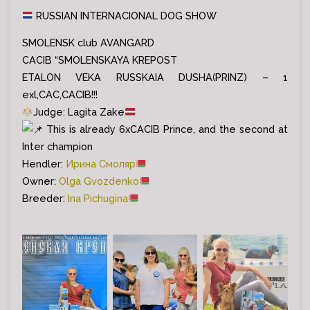
RUSSIAN INTERNACIONAL DOG SHOW
SMOLENSK club AVANGARD
CACIB “SMOLENSKAYA KREPOST
ETALON VEKA RUSSKAIA DUSHA(PRINZ) – 1
exl,CAC,CACIB!!!
Judge: Lagita Zake
This is already 6xCACIB Prince, and the second at
Inter champion
Hendler:
Ирина Смоляр
Owner:
Olga Gvozdenko
Breeder:
Ina Pichugina